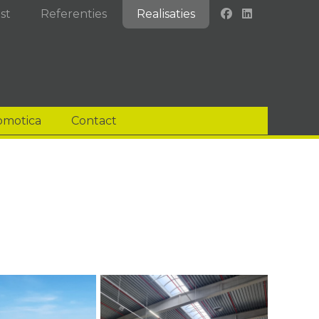
st
Referenties
Realisaties
omotica
Contact