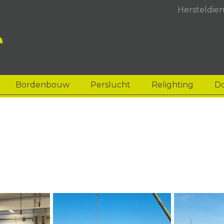
Hersteldien
Bordenbouw
Perslucht
Relighting
D