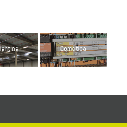
ighting
Domotica