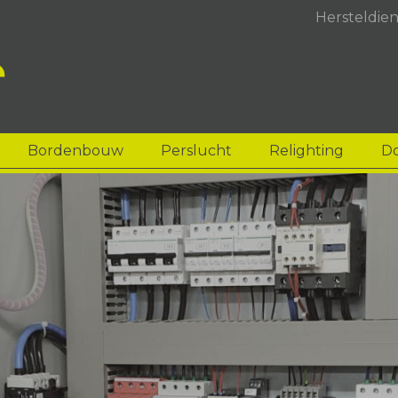
Hersteldien
Bordenbouw
Perslucht
Relighting
D