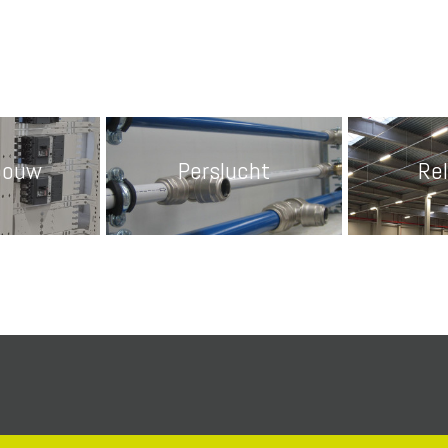
bouw
Perslucht
Rel