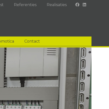
st
Referenties
Realisaties
omotica
Contact