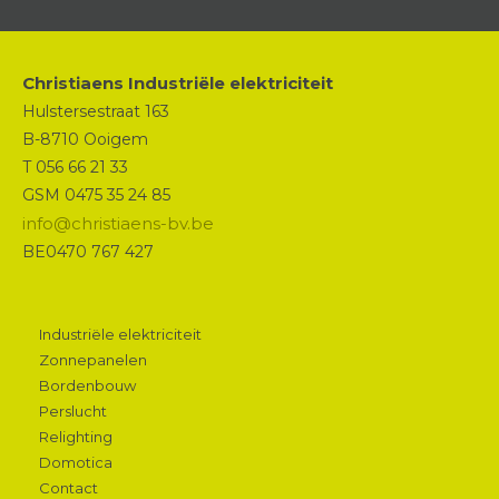
Christiaens Industriële elektriciteit
Hulstersestraat 163
B-8710 Ooigem
T 056 66 21 33
GSM 0475 35 24 85
info@christiaens-bv.be
BE0470 767 427
Industriële elektriciteit
Zonnepanelen
Bordenbouw
Perslucht
Relighting
Domotica
Contact